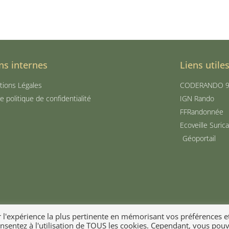
ns internes
Liens utile
ions Légales
CODERANDO 
e politique de confidentialité
IGN Rando
FFRandonnée
Ecoveille Suric
Géoportail
r l'expérience la plus pertinente en mémorisant vos préférences e
consentez à l'utilisation de TOUS les cookies. Cependant, vous pou