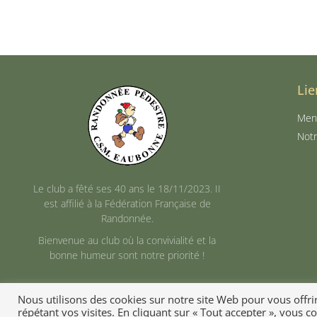
Lie
Ment
Notr
Le club a fêté ses 40 ans le 18/11/2023. II
est affilié à la Fédération Française de
Randonnée.
Bienvenue au club où la convivialité et la
bonne humeur sont notre priorité !
Nous utilisons des cookies sur notre site Web pour vous offri
répétant vos visites. En cliquant sur « Tout accepter », vous 