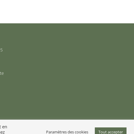
s
95
ate
t en
vez
Paramètres des cookies
Tout accepter