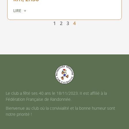
LIRE +
1
2
3
4
Le club a fêté ses 40 ans le 18/11/2023. II est affilié à la
Fédération Française de Randonnée.
Bienvenue au club où la convivialité et la bonne humeur sont
notre priorité !